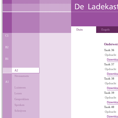
Duits
Engels
C1
Onderwer
B2
Taak 36
Opdracht
B1
Taak 37
Opdracht
A2
Niveautoets
Taak 38
A1
Opdracht
Luisteren
Taak 39
Lezen
Opdracht
Gesprekken
Spreken
Taak 40
Schrijven
Opdracht