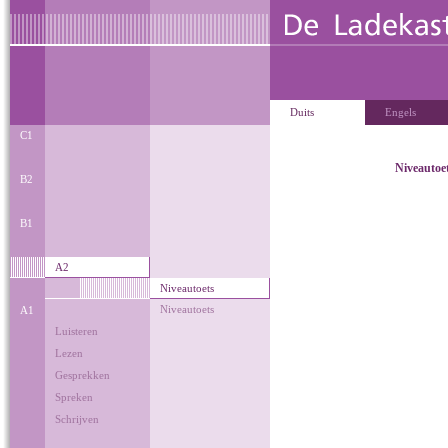
Duits
Engels
C1
Niveautoe
B2
B1
A2
Niveautoets
Niveautoets
A1
Luisteren
Lezen
Gesprekken
Spreken
Schrijven