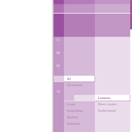
C1
B2
B1
A2
Niveautoets
A1
Luisteren
Lezen
Direct contact
Gesprekken
Audiovisueel
Spreken
Schrijven