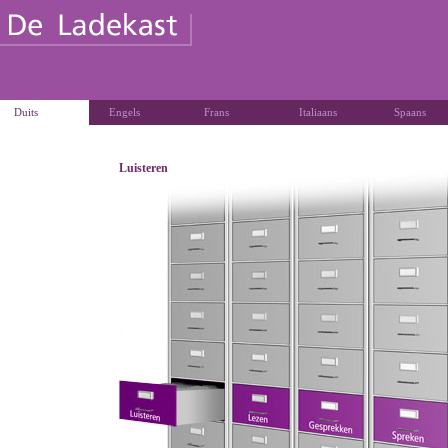
Duits
Engels
Frans
Italiaans
Spaans
Luisteren