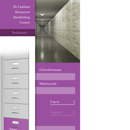
De Ladekast
Abonneren
Handleiding
Contact
Nederlands
Gebruikersnaam
Wachtwoord
Log in
Vergeten?