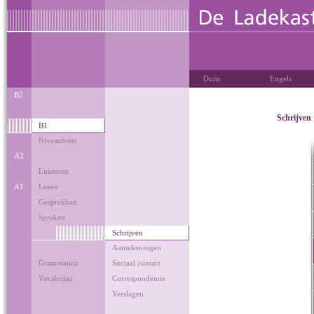
Duits
Engels
B2
Schrijven
B1
Niveautoets
A2
Luisteren
A1
Lezen
Gesprekken
Spreken
Schrijven
Aantekeningen
Grammatica
Sociaal contact
Vocabulair
Correspondentie
Verslagen