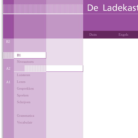
Duits
Engels
B2
B1
Niveautoets
A2
Luisteren
Lezen
A1
Gesprekken
Spreken
Schrijven
Grammatica
Vocabulair